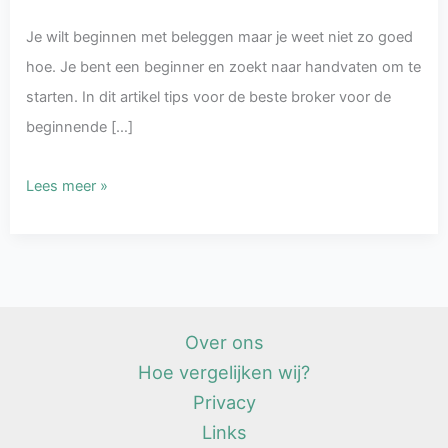
Je wilt beginnen met beleggen maar je weet niet zo goed
hoe. Je bent een beginner en zoekt naar handvaten om te
starten. In dit artikel tips voor de beste broker voor de
beginnende […]
Beste
Lees meer »
broker
voor
de
beginnende
belegger:
Over ons
7
Hoe vergelijken wij?
tips
Privacy
voor
Links